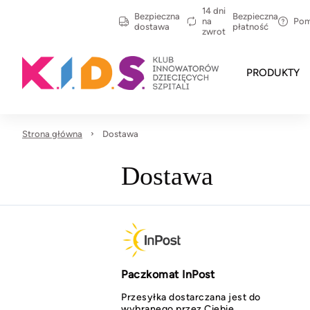
14 dni
Bezpieczna
Bezpieczna
na
Po
dostawa
płatność
zwrot
PRODUKTY
Strona główna
Dostawa
Dostawa
Paczkomat InPost
Przesyłka dostarczana jest do
wybranego przez Ciebie