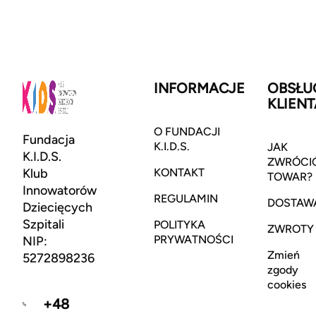
INFORMACJE
OBSŁU
KLIENT
O FUNDACJI
Fundacja
K.I.D.S.
JAK
K.I.D.S.
ZWRÓCI
Klub
KONTAKT
TOWAR?
Innowatorów
REGULAMIN
DOSTAW
Dziecięcych
Szpitali
POLITYKA
ZWROTY
PRYWATNOŚCI
NIP:
Zmień
5272898236
zgody
cookies
+48