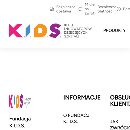
14 dni
Bezpieczna
Bezpieczna
na
Po
dostawa
płatność
zwrot
PRODUKTY
INFORMACJE
OBSŁU
KLIENT
O FUNDACJI
Fundacja
K.I.D.S.
JAK
K.I.D.S.
ZWRÓCI