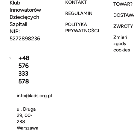
Klub
KONTAKT
TOWAR?
Innowatorów
REGULAMIN
DOSTAW
Dziecięcych
Szpitali
POLITYKA
ZWROTY
PRYWATNOŚCI
NIP:
Zmień
5272898236
zgody
cookies
+48
576
333
578
info@kids.org.pl
ul. Długa
29, 00-
238
Warszawa